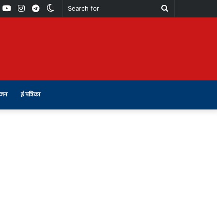
book
Youtube
Instagram
Telegram
Switch
Search
skin
for
ंजन
ई पत्रिका