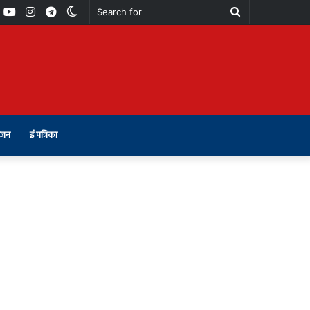
book
Youtube
Instagram
Telegram
Switch
Search
skin
for
ंजन
ई पत्रिका