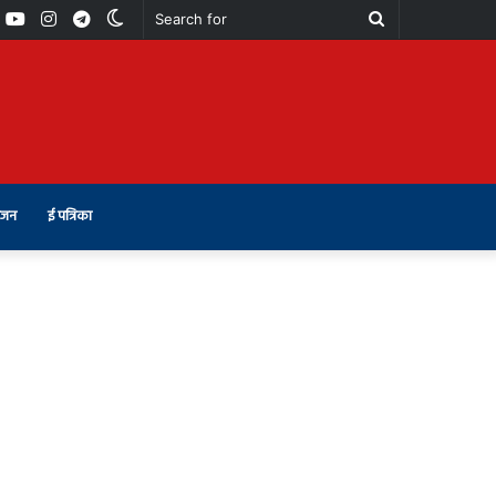
book
Youtube
Instagram
Telegram
Switch
Search
skin
for
ंजन
ई पत्रिका