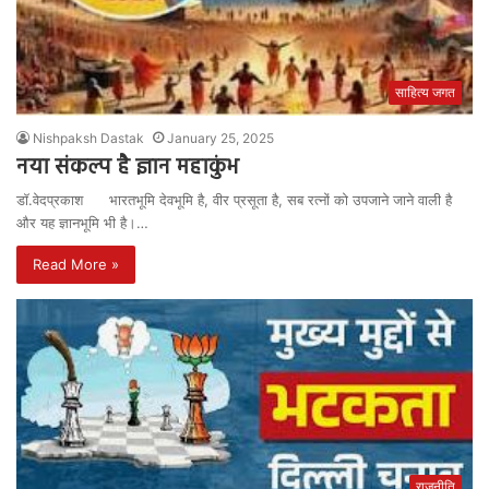
साहित्य जगत
Nishpaksh Dastak
January 25, 2025
नया संकल्प है ज्ञान महाकुंभ
डॉ.वेदप्रकाश भारतभूमि देवभूमि है, वीर प्रसूता है, सब रत्नों को उपजाने जाने वाली है
और यह ज्ञानभूमि भी है।…
Read More »
राजनीति